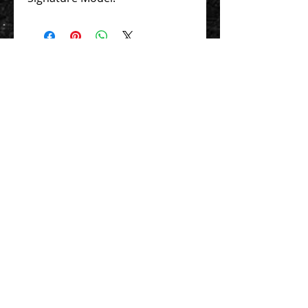
Contact Us 聯絡我們
Unit 01, 13/F,
New Treasure Centre, 10 Ng Fong Street,
San Po Kong, Hong Kong
香港九龍新蒲崗五芳街10號 新寶中心 13樓
01室
Tel:
852-2320-2680
E-mail:
info@uni-sound.hk