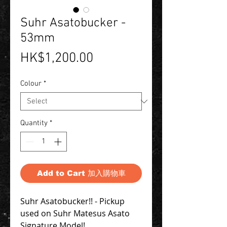
Suhr Asatobucker -
53mm
Price
HK$1,200.00
Colour
*
Quantity
*
Add to Cart 加入購物車
Suhr Asatobucker!! - Pickup
used on Suhr Matesus Asato
Signature Model!