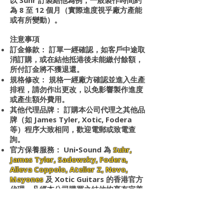
以 Suhr 訂製結他為例，一般製作時間約
為 8 至 12 個月（實際進度視乎廠方產能
或有所變動）。
注意事項
訂金條款： 訂單一經確認，如客戶中途取
消訂購，或在結他抵港後未能繳付餘額，
所付訂金將不獲退還。
規格修改： 規格一經廠方確認並進入生產
排程，請勿作出更改，以免影響製作進度
或產生額外費用。
其他代理品牌： 訂購本公司代理之其他品
牌（如 James Tyler, Xotic, Fodera
等）程序大致相同，歡迎電郵或致電查
詢。
官方保養服務： Uni•Sound 為
Suhr,
James Tyler, Sadowsky, Fodera,
Alleva Coppolo, Atelier Z, Novo,
Mayones
及 Xotic Guitars 的香港官方
代理。凡經本公司購買之結他均享有完善
的售後保養服務；於其他商戶或非官方渠
道購買之產品則不在此列。