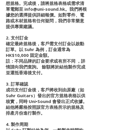
想規格。完成後，請將規格表格或需求清
單電郵至
info@uni-sound.hk
。我們將根
據您的選擇提供詳細報價。如對零件、電
路或木材規格有任何疑問，我們非常樂意
提供專業建議。
2. 支付訂金
確定最終規格後，客戶需支付訂金以啟動
訂單。以 Suhr 為例，訂金通常為
HK$10,000 固定金額。
註：不同品牌的訂金要求或有所不同 ，詳
情請向我們查詢。 餘額將於結他製作完成
並運抵香港後支付。
3. 訂單確認
成功支付訂金後，客戶將收到由原廠（如
Suhr Guitars）發出的官方規格表格以供
核實，同時 Uni•Sound 會發出正式收據。
結他將嚴格按照該官方表格所示的規格及
排產月份進行製作。
4. 製作周期