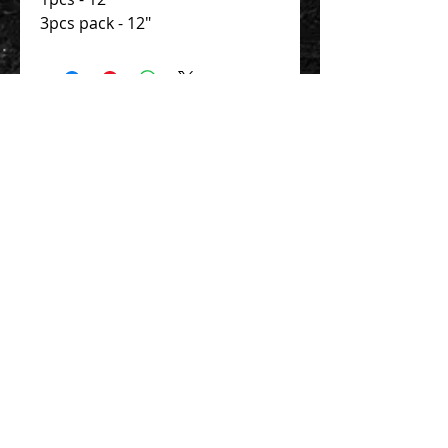
3pcs pack - 12"
Contact Us 聯絡我們
Unit 01, 13/F,
New Treasure Centre, 10 Ng Fong Street,
San Po Kong, Hong Kong
香港九龍新蒲崗五芳街10號 新寶中心 13樓
01室
Tel:
852-2320-2680
E-mail:
info@uni-sound.hk