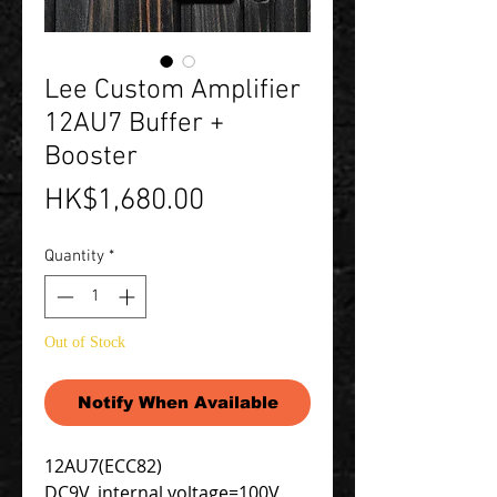
Lee Custom Amplifier
12AU7 Buffer +
Booster
Price
HK$1,680.00
Quantity
*
Out of Stock
Notify When Available
12AU7(ECC82)
DC9V, internal voltage=100V