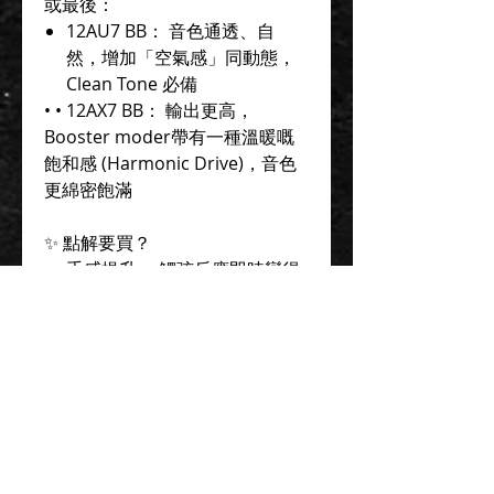
或最後：
12AU7 BB： 音色通透、自
然，增加「空氣感」同動態，
Clean Tone 必備
• • 12AX7 BB： 輸出更高，
Booster moder帶有一種溫暖嘅
飽和感 (Harmonic Drive)，音色
更綿密飽滿
✨ 點解要買？
手感提升： 觸弦反應即時變得
有彈性，唔再係「Line in 感
覺」。
音色加厚： 圓潤數位設備高
頻，增加聲音嘅立體感同深
度。
極致體積： 唔佔空間，底噪極
低，Studio 或 Live 錄音室等級
表現。