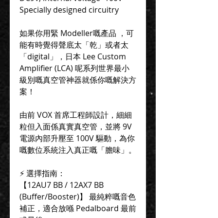
Specially designed circuitry
如果你用緊 Modeller嘅產品 ，可
能有時覺得聲底太「乾」或者太
「digital」，日本 Lee Custom
Amplifier (LCA) 呢系列世界最小
級別嘅真空管神器就係你嘅解決方
案！
由前 VOX 首席工程師設計，細細
粒但入面係真實真空管，並將 9V
電源內部升壓至 100V 驅動，為你
嘅數位系統注入真正嘅「膽味」。
⚡️ 選擇指南：
【12AU7 BB / 12AX7 BB
(Buffer/Booster)】 最純粹嘅音色
補正，適合放喺 Pedalboard 最前