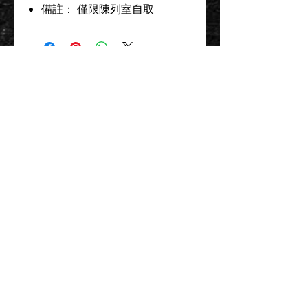
備註： 僅限陳列室自取
Contact Us 聯絡我們
Unit 01, 13/F,
New Treasure Centre, 10 Ng Fong Street,
San Po Kong, Hong Kong
香港九龍新蒲崗五芳街10號 新寶中心 13樓
01室
Tel:
852-2320-2680
E-mail:
info@uni-sound.hk